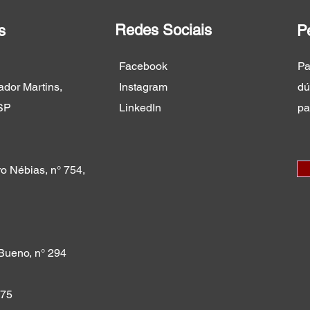
Redes Sociais
s
P
Facebook
Pa
dor Martins,
Instagram
dú
SP
LinkedIn
pa
o Nébias, n° 754,
Bueno, n° 294
475